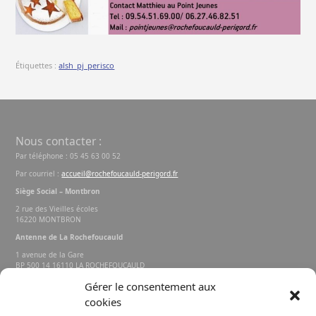
Étiquettes :
alsh_pj_perisco
Nous contacter :
Par téléphone : 05 45 63 00 52
Par courriel :
accueil@rochefoucauld-perigord.fr
Siège Social – Montbron
2 rue des Vieilles écoles
16220 MONTBRON
Antenne de La Rochefoucauld
1 avenue de la Gare
BP 500 14 16110 LA ROCHEFOUCAULD
EN ANGOUMOIS
Gérer le consentement aux
cookies