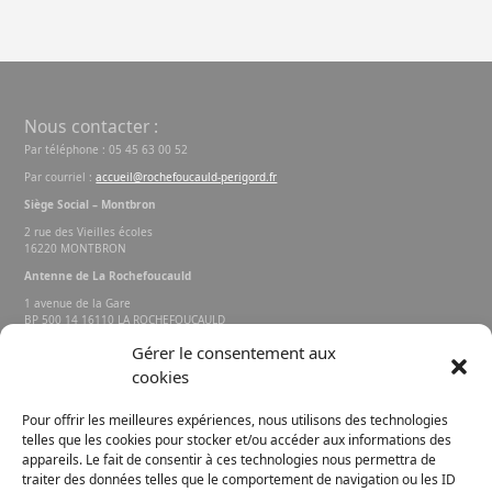
Nous contacter :
Par téléphone : 05 45 63 00 52
Par courriel :
accueil@rochefoucauld-perigord.fr
Siège Social – Montbron
2 rue des Vieilles écoles
16220 MONTBRON
Antenne de La Rochefoucauld
1 avenue de la Gare
BP 500 14 16110 LA ROCHEFOUCAULD
EN ANGOUMOIS
Gérer le consentement aux
cookies
Rechercher sur le site
Pour offrir les meilleures expériences, nous utilisons des technologies
telles que les cookies pour stocker et/ou accéder aux informations des
appareils. Le fait de consentir à ces technologies nous permettra de
traiter des données telles que le comportement de navigation ou les ID