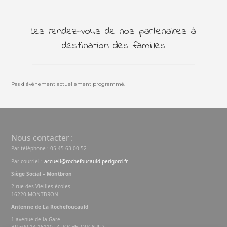
Les rendez-vous de nos partenaires à
destination des familles
Pas d'événement actuellement programmé.
Nous contacter :
Par téléphone : 05 45 63 00 52
Par courriel :
accueil@rochefoucauld-perigord.fr
Siège Social – Montbron
2 rue des Vieilles écoles
16220 MONTBRON
Antenne de La Rochefoucauld
1 avenue de la Gare