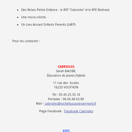
Des Relais Petite Enfance -
le RPE "Cabrioles" et le RPE Itinérant
,
Une micro-crèche
Un Lieu Accueil Enfants Parents (LAEP).
Pour les contacter :
CABRIOLES
Sarah BACHIR,
Éducatrice de Jeunes Enfants
11 rue des écoles
16220 VOUTHON
Tèl : 05.45.25.35.18
Portable : 06.60.48.63.88
Mail :
cabrioles@rochefoucauld-perigord.fr
Page Facebook :
Facebook Cabrioles
RPEI