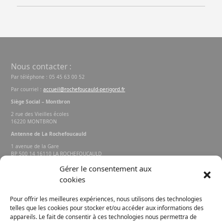
Nous contacter :
Par téléphone : 05 45 63 00 52
Par courriel :
accueil@rochefoucauld-perigord.fr
Siège Social – Montbron
2 rue des Vieilles écoles
16220 MONTBRON
Antenne de La Rochefoucauld
1 avenue de la Gare
BP 500 14 16110 LA ROCHEFOUCAULD
EN ANGOUMOIS
Gérer le consentement aux
cookies
Rechercher sur le site
Pour offrir les meilleures expériences, nous utilisons des technologies
telles que les cookies pour stocker et/ou accéder aux informations des
appareils. Le fait de consentir à ces technologies nous permettra de