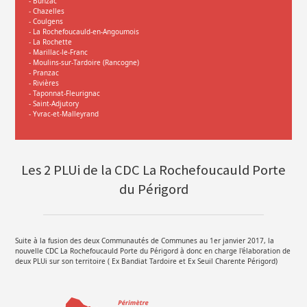
- Bunzac
- Chazelles
- Coulgens
- La Rochefoucauld-en-Angoumois
- La Rochette
- Marillac-le-Franc
- Moulins-sur-Tardoire (Rancogne)
- Pranzac
- Rivières
- Taponnat-Fleurignac
- Saint-Adjutory
- Yvrac-et-Malleyrand
Les 2 PLUi de la CDC La Rochefoucauld Porte
du Périgord
Suite à la fusion des deux Communautés de Communes au 1er janvier 2017, la
nouvelle CDC La Rochefoucauld Porte du Périgord à donc en charge l'élaboration de
deux PLUi sur son territoire ( Ex Bandiat Tardoire et Ex Seuil Charente Périgord)