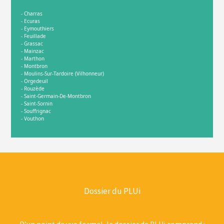
- Charras
- Ecuras
- Eymouthiers
- Feuillade
- Grassac
- Mainzac
- Marthon
- Montbron
- Moulins-Sur-Tardoire (Vilhonneur)
- Orgedeuil
- Rouzède
- Saint-Germain-De-Montbron
- Saint-Sornin
- Souffrignac
- Vouthon
Dossier du PLUi