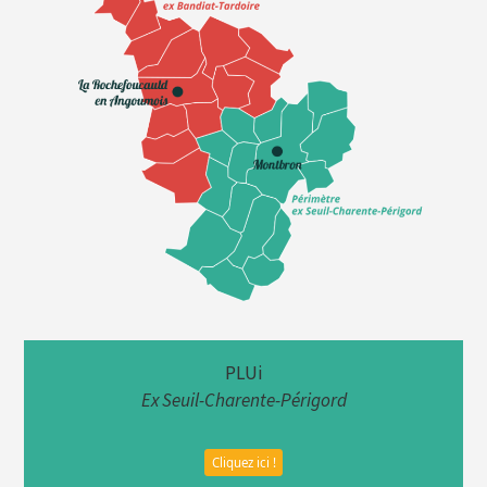
PLUi
Ex Seuil-Charente-Périgord
Cliquez ici !