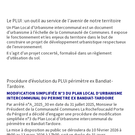
Le PLUI : un outil au service de l'avenir de notre territoire
Un Plan Local d’Urbanisme intercommunal est un document
d’urbanisme à l’échelle de la Communauté de Communes. Il expose
le fonctionnement et les enjeux du territoire dans le but de
construire un projet de développement urbanistique respectueux
de l’environnement.
Il s’agit d’un projet concerté, formalisé dans un règlement
d’utilisation du sol.
Procédure d’évolution du PLUi périmètre ex Bandiat-
Tardoire.
MODIFICATION SIMPLIFIÉE N°3 DU PLAN LOCAL D’URBANISME
INTERCOMMUNAL DU PERIMETRE EX BANDIAT-TARDOIRE
Par arrêté n°A_2025_30 en date du 31 juillet 2025, Monsieur le
Président de la Communauté Communes La Rochefoucauld Porte
du Périgord a décidé d’engager une procédure de modification
simplifiée n°3 du Plan Local d’Urbanisme intercommunal du
périmètre ex Bandiat-Tardoire.
La mise à disposition au public se déroulera du 10 février 2026 à
9h00 au 13 mars 2026 à 17h00, soit un durée de 31 jours