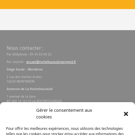
Nous contacter :
Par téléphone : 05 45 63 00 52
Par courriel :
accueil@rochefoucauld-perigord.fr
Siège Social – Montbron
2 rue des Vieilles écoles
16220 MONTBRON
Antenne de La Rochefoucauld
1 avenue de la Gare
BP 500 14 16110 LA ROCHEFOUCAULD
EN ANGOUMOIS
Gérer le consentement aux
cookies
Rechercher sur le site
Pour offrir les meilleures expériences, nous utilisons des technologies
telles que les cookies pour stocker et/ou accéder aux informations des