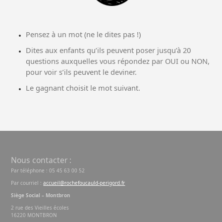
Pensez à un mot (ne le dites pas !)
Dites aux enfants qu’ils peuvent poser jusqu’à 20
questions auxquelles vous répondez par OUI ou NON,
pour voir s’ils peuvent le deviner.
Le gagnant choisit le mot suivant.
Nous contacter :
Par téléphone : 05 45 63 00 52
Par courriel :
accueil@rochefoucauld-perigord.fr
Siège Social – Montbron
2 rue des Vieilles écoles
16220 MONTBRON