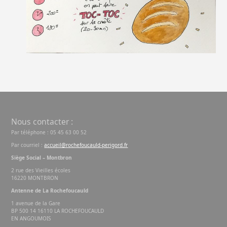
Nous contacter :
Par téléphone : 05 45 63 00 52
Par courriel :
accueil@rochefoucauld-perigord.fr
Siège Social – Montbron
2 rue des Vieilles écoles
16220 MONTBRON
Antenne de La Rochefoucauld
1 avenue de la Gare
BP 500 14 16110 LA ROCHEFOUCAULD
EN ANGOUMOIS