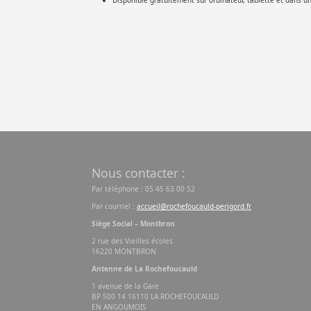
Disponible gratuitement sur ordinateur, tablette et dans un
Nous contacter :
Par téléphone : 05 45 63 00 52
Par courriel :
accueil@rochefoucauld-perigord.fr
Siège Social – Montbron
2 rue des Vieilles écoles
16220 MONTBRON
Antenne de La Rochefoucauld
1 avenue de la Gare
BP 500 14 16110 LA ROCHEFOUCAULD
EN ANGOUMOIS