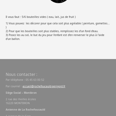
Il vous faut : 5/6 bouteilles vides ( eau, lait, jus de fruit )
1) Vous pouvez les décorer pour que cela soit plus agréable ( peinture, gomettes...
)
2) Pour que les bouteilles soit plus stables, remplissez les d'un fond d'eau.
3) Posez les au sol, le but du jeu pour l'enfant est d'en renverser le plus à l'aide
d'un ballon.
Nous contacter :
Par téléphone : 05 45 63 00 52
Par courriel :
accueil@rochefoucauld-perigord.fr
Siège Social – Montbron
2 rue des Vieilles écoles
16220 MONTBRON
Antenne de La Rochefoucauld