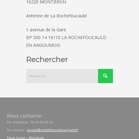
16220 MONTBRON
Antenne de La Rochefoucauld
1 avenue de la Gare
BP 500 14 16110 LA ROCHEFOUCAULD
EN ANGOUMOIS
Rechercher
Nous contacter :
Par téléphone : 05 45 63 00 52
Par courriel :
accueil@rochefoucauld-perigord.fr
Siège Social – Montbron