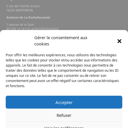
2 rue des Vieilles écoles
16220 MONTBRON
Antenne de La Rochefoucauld
1 avenue de la Gare
BP 500 14 16110 LA ROCHEFOUCAULD
EN ANGOUMOIS
Gérer le consentement aux
cookies
Rechercher sur le site
Pour offrir les meilleures expériences, nous utilisons des technologies
telles que les cookies pour stocker et/ou accéder aux informations des
appareils. Le fait de consentir à ces technologies nous permettra de
traiter des données telles que le comportement de navigation ou les ID
uniques sur ce site. Le fait de ne pas consentir ou de retirer son
consentement peut avoir un effet négatif sur certaines caractéristiques
et fonctions.
FACEBOOK
INSTAGRAM
Accepter
E-MAIL
Refuser
Voir les préférences