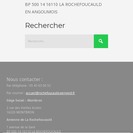
BP 500 14 16110 LA ROCHEFOUCAULD
EN ANGOUMOIS
Rechercher
Nous contacter :
Par téléphone : 05 45 63 00 52
Par courriel :
accueil@rochefoucauld-perigord.fr
Siège Social – Montbron
2 rue des Vieilles écoles
16220 MONTBRON
Antenne de La Rochefoucauld
1 avenue de la Gare
BP 500 14 16110 LA ROCHEFOUCAULD