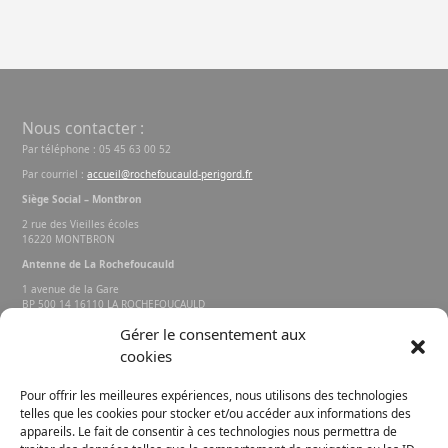
Nous contacter :
Par téléphone : 05 45 63 00 52
Par courriel :
accueil@rochefoucauld-perigord.fr
Siège Social – Montbron
2 rue des Vieilles écoles
16220 MONTBRON
Antenne de La Rochefoucauld
1 avenue de la Gare
BP 500 14 16110 LA ROCHEFOUCAULD
EN ANGOUMOIS
Gérer le consentement aux
cookies
Rechercher sur le site
Pour offrir les meilleures expériences, nous utilisons des technologies
telles que les cookies pour stocker et/ou accéder aux informations des
appareils. Le fait de consentir à ces technologies nous permettra de