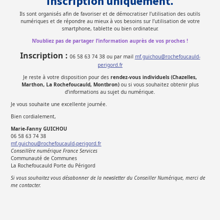
inscription uniquement.
Ils sont organisés afin de favoriser et de démocratiser l’utilisation des outils
numériques et de répondre au mieux à vos besoins sur l’utilisation de votre
smartphone, tablette ou bien ordinateur.
N’oubliez pas de partager l’information auprès de vos proches !
Inscription :
06 58 63 74 38 ou par mail
mf.guichou@rochefoucauld-
perigord.fr
Je reste à votre disposition pour des
rendez-vous individuels (Chazelles,
Marthon, La Rochefoucauld, Montbron)
ou si vous souhaitez obtenir plus
d’informations au sujet du numérique.
Je vous souhaite une excellente journée.
Bien cordialement,
Marie-Fanny GUICHOU
06 58 63 74 38
mf.guichou@rochefoucauld-perigord.fr
Conseillère numérique France Services
Communauté de Communes
La Rochefoucauld Porte du Périgord
Si vous souhaitez vous désabonner de la newsletter du Conseiller Numérique, merci de
me contacter.