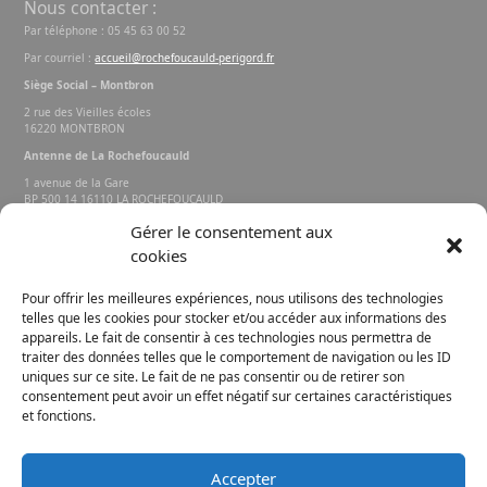
Nous contacter :
Par téléphone : 05 45 63 00 52
Par courriel :
accueil@rochefoucauld-perigord.fr
Siège Social – Montbron
2 rue des Vieilles écoles
16220 MONTBRON
Antenne de La Rochefoucauld
1 avenue de la Gare
BP 500 14 16110 LA ROCHEFOUCAULD
EN ANGOUMOIS
Gérer le consentement aux
cookies
Rechercher sur le site
Pour offrir les meilleures expériences, nous utilisons des technologies
telles que les cookies pour stocker et/ou accéder aux informations des
appareils. Le fait de consentir à ces technologies nous permettra de
traiter des données telles que le comportement de navigation ou les ID
uniques sur ce site. Le fait de ne pas consentir ou de retirer son
consentement peut avoir un effet négatif sur certaines caractéristiques
et fonctions.
FACEBOOK
INSTAGRAM
Accepter