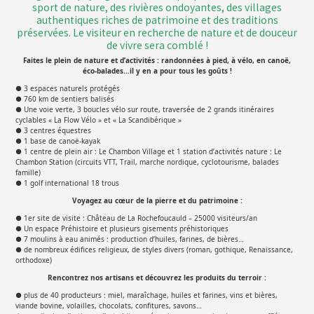
sport de nature, des rivières ondoyantes, des villages
authentiques riches de patrimoine et des traditions
préservées. Le visiteur en recherche de nature et de douceur
de vivre sera comblé !
Faites le plein de nature et d’activités : randonnées à pied, à vélo, en canoë,
éco-balades…il y en a pour tous les goûts !
● 3 espaces naturels protégés
● 760 km de sentiers balisés
● Une voie verte, 3 boucles vélo sur route, traversée de 2 grands itinéraires
cyclables « La Flow Vélo » et « La Scandibérique »
● 3 centres équestres
● 1 base de canoë-kayak
● 1 centre de plein air : Le Chambon Village et 1 station d’activités nature : Le
Chambon Station (circuits VTT, Trail, marche nordique, cyclotourisme, balades
famille)
● 1 golf international 18 trous
Voyagez au cœur de la pierre et du patrimoine :
● 1er site de visite : Château de La Rochefoucauld – 25000 visiteurs/an
● Un espace Préhistoire et plusieurs gisements préhistoriques
● 7 moulins à eau animés : production d’huiles, farines, de bières…
● de nombreux édifices religieux, de styles divers (roman, gothique, Renaissance,
orthodoxe)
Rencontrez nos artisans et découvrez les produits du terroir :
● plus de 40 producteurs : miel, maraîchage, huiles et farines, vins et bières,
viande bovine, volailles, chocolats, confitures, savons…