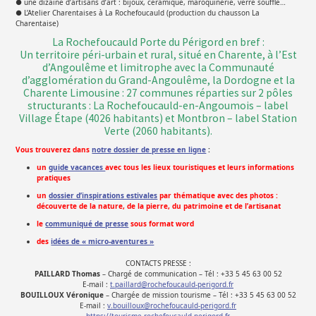
● une dizaine d’artisans d’art : bijoux, céramique, maroquinerie, verre soufflé…
● L’Atelier Charentaises à La Rochefoucauld (production du chausson La
Charentaise)
La Rochefoucauld Porte du Périgord en bref :
Un territoire péri-urbain et rural, situé en Charente, à l’Est
d’Angoulême et limitrophe avec la Communauté
d’agglomération du Grand-Angoulême, la Dordogne et la
Charente Limousine : 27 communes réparties sur 2 pôles
structurants : La Rochefoucauld-en-Angoumois – label
Village Étape (4026 habitants) et Montbron – label Station
Verte (2060 habitants).
Vous trouverez dans
notre dossier de presse en ligne
:
un
guide vacances
avec tous les lieux touristiques et leurs informations
pratiques
un
dossier d’inspirations estivales
par thématique avec des photos :
découverte de la nature, de la pierre, du patrimoine et de l’artisanat
le
communiqué de presse
sous format word
des
idées de « micro-aventures »
CONTACTS PRESSE :
PAILLARD Thomas
– Chargé de communication – Tél : +33 5 45 63 00 52
E-mail :
t.paillard@rochefoucauld-perigord.fr
BOUILLOUX Véronique
– Chargée de mission tourisme – Tél : +33 5 45 63 00 52
E-mail :
v.bouilloux@rochefoucauld-perigord.fr