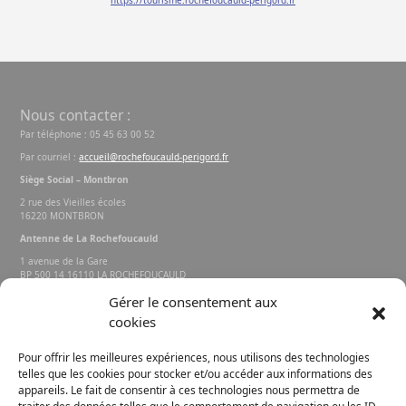
https://tourisme.rochefoucauld-perigord.fr
Nous contacter :
Par téléphone : 05 45 63 00 52
Par courriel :
accueil@rochefoucauld-perigord.fr
Siège Social – Montbron
2 rue des Vieilles écoles
16220 MONTBRON
Antenne de La Rochefoucauld
1 avenue de la Gare
BP 500 14 16110 LA ROCHEFOUCAULD
EN ANGOUMOIS
Gérer le consentement aux
cookies
Rechercher sur le site
Pour offrir les meilleures expériences, nous utilisons des technologies
telles que les cookies pour stocker et/ou accéder aux informations des
appareils. Le fait de consentir à ces technologies nous permettra de