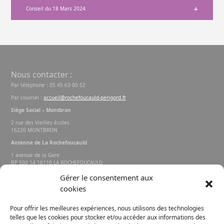
Conseil du 18 Mars 2024
Nous contacter :
Par téléphone : 05 45 63 00 52
Par courriel :
accueil@rochefoucauld-perigord.fr
Siège Social – Montbron
2 rue des Vieilles écoles
16220 MONTBRON
Antenne de La Rochefoucauld
1 avenue de la Gare
BP 500 14 16110 LA ROCHEFOUCAULD
EN ANGOUMOIS
Gérer le consentement aux
cookies
Rechercher sur le site
Pour offrir les meilleures expériences, nous utilisons des technologies
telles que les cookies pour stocker et/ou accéder aux informations des