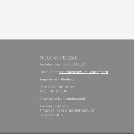
Nous contacter :
Par téléphone : 05 45 63 00 52
Par courriel :
accueil@rochefoucauld-perigord.fr
Siège Social – Montbron
2 rue des Vieilles écoles
16220 MONTBRON
Antenne de La Rochefoucauld
1 avenue de la Gare
BP 500 14 16110 LA ROCHEFOUCAULD
EN ANGOUMOIS