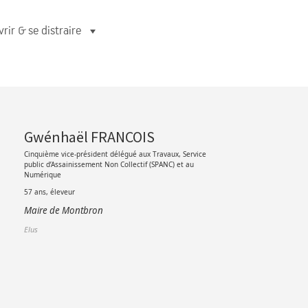
rir & se distraire
Gwénhaël FRANCOIS
Cinquième vice-président délégué aux Travaux, Service
public d’Assainissement Non Collectif (SPANC) et au
Numérique
57 ans, éleveur
Maire de Montbron
Elus