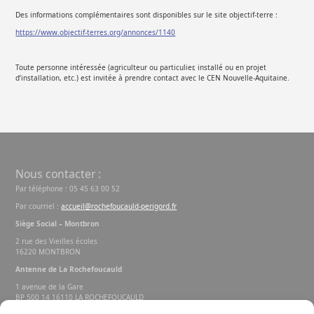
Des informations complémentaires sont disponibles sur le site objectif-terre :
https://www.objectif-terres.org/annonces/1140
Toute personne intéressée (agriculteur ou particulier, installé ou en projet
d’installation, etc.) est invitée à prendre contact avec le CEN Nouvelle-Aquitaine.
Nous contacter :
Par téléphone : 05 45 63 00 52
Par courriel :
accueil@rochefoucauld-perigord.fr
Siège Social – Montbron
2 rue des Vieilles écoles
16220 MONTBRON
Antenne de La Rochefoucauld
1 avenue de la Gare
BP 500 14 16110 LA ROCHEFOUCAULD
EN ANGOUMOIS