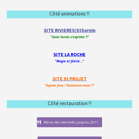
Côté animations !!
SITE RIVIERES/StSornin
"Saint Sornin s'exprime !!"
SITE LA ROCHE
"Magie et féérie..."
SITE St PROJET
"Soyons fous ! Souvenons-nous !!"
Côté restauration !!
Menus des mercredis jusqu'au 20/11