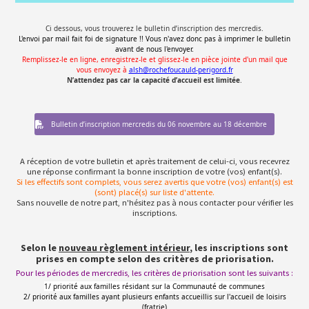
Ci dessous, vous trouverez le bulletin d’inscription des mercredis.
L'envoi par mail fait foi de signature !! Vous n'avez donc pas à imprimer le bulletin
avant de nous l'envoyer.
Remplissez-le en ligne, enregistrez-le et glissez-le en pièce jointe d'un mail que
vous envoyez à
alsh@rochefoucauld-perigord.fr
N’attendez pas car la capacité d’accueil est limitée
.
Bulletin d’inscription mercredis du 06 novembre au 18 décembre
A réception de votre bulletin et après traitement de celui-ci, vous recevrez
une réponse confirmant la bonne inscription de votre (vos) enfant(s).
Si les effectifs sont complets, vous serez avertis que votre (vos) enfant(s) est
(sont) placé(s) sur liste d'attente.
Sans nouvelle de notre part, n'hésitez pas à nous contacter pour vérifier les
inscriptions.
Selon le
nouveau règlement intérieur
, les inscriptions sont
prises en compte selon des critères de priorisation.
Pour les périodes de mercredis, les critères de priorisation sont les suivants :
1/ priorité aux familles résidant sur la Communauté de communes
2/ priorité aux familles ayant plusieurs enfants accueillis sur l'accueil de loisirs
(fratrie)