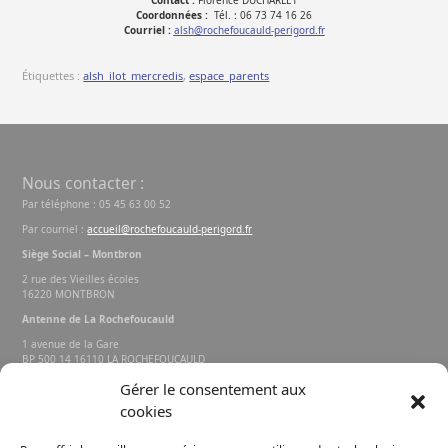
Contact :
Florence DUCHARLET
Coordonnées :
Tél. : 06 73 74 16 26
Courriel :
alsh
@rochefoucauld-perigord.fr
Étiquettes :
alsh_ilot_mercredis
,
espace_parents
Nous contacter :
Par téléphone : 05 45 63 00 52
Par courriel :
accueil@rochefoucauld-perigord.fr
Siège Social – Montbron
2 rue des Vieilles écoles
16220 MONTBRON
Antenne de La Rochefoucauld
1 avenue de la Gare
BP 500 14 16110 LA ROCHEFOUCAULD
EN ANGOUMOIS
Gérer le consentement aux
cookies
Rechercher sur le site