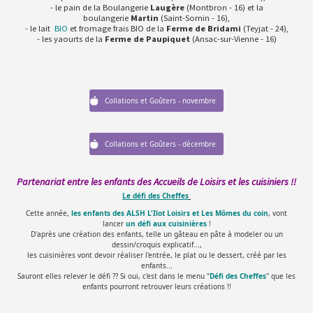
- le pain de la Boulangerie
Laugère
(Montbron - 16) et la
boulangerie
Martin
(Saint-Sornin - 16),
- le lait
BIO
et fromage frais BIO de la
Ferme de Bridami
(Teyjat - 24),
- les yaourts de la
Ferme de Paupiquet
(Ansac-sur-Vienne - 16)
Collations et Goûters - novembre
Collations et Goûters - décembre
Partenariat entre les enfants des Accueils de Loisirs et les cuisiniers !!
Le défi des Cheffes
Cette année,
les enfants des ALSH L'Ilot Loisirs et Les Mômes du coin
, vont
lancer
un
défi aux cuisinières
!
D'après une création des enfants, telle un gâteau en pâte à modeler ou un
dessin/croquis explicatif...,
les cuisinières vont devoir réaliser l'entrée, le plat ou le dessert, créé par les
enfants...
Sauront elles relever le défi ?? Si oui, c'est dans le menu "
Défi des Cheffes
" que les
enfants pourront retrouver leurs créations !!