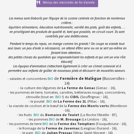
Menus des mercredis de fin d'année
Les menus sont élaborés par l'équipe de la cuisine centrale en fonction de nombreux
critères :
équilibre alimentaire, éducation nutritionnelle, variété des plats, goût des enfants, ...
en privilégiant des produits de qualité et, tant que possible, en circuit court. Ils sont
contrôlés par une diététicienne.
Pendant le temps du repas, on mange comme les grands ! On coupe sa viande tout
seul (avec un peu d’aide si nécessaire), on attend d’être servi ou on se sert soi-même en
faisant bien attention…
des petites choses du quotidien qui responsabilisent les enfants et qui ont un vrai rôle
éducatif.
Les équipes d'animation s'attachent également à créer un climat convivial et à
permettre aux enfants de goûter de nouveaux plats et découvrir de nouvelles saveurs.
de
Fermière de Malègue
(Busserolles -
- salades et concombres
BIO
24)
- la culture des légumes de
La ferme de Genac
(Genac - 16),
- les pommes de terre, tomates, carottes, betteraves rouges, concombres,
citrouille (tout en
BIO
!) du
CIDIL
(Souffrignac - 16),
- le poulet
BIO
de
La Ferme des 2L
(Pillac - 16),
- la viande de cochon et le bœuf de la
Ferme des Monts verts
(Montbron
-16),
- les fruits
BIO
du
Domaine de Teulet
(La Roche l'Abeille - 87),
- les pommes
BIO
de
M. Brouage
(Le Lindois - 16),
- les pommes de terre
BIO
de la
Ferme des Templiers
(Fouquebrune - 16),
- le fromage de la
Ferme de Javernac
(Lesignac-Durand - 16),
- le pain
BIO
de
Julien Pressac
(Vitrac Saint-Vincent - 16),