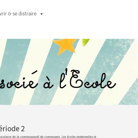
rir & se distraire
ériode 2
nce scolaire de la communauté de communes. Les écoles maternelles et