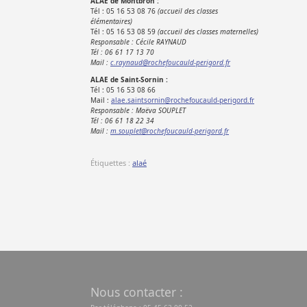
ALAE de Montbron :
Tél : 05 16 53 08 76
(accueil des classes
élémentaires)
Tél : 05 16 53 08 59
(accueil des classes maternelles)
Responsable : Cécile RAYNAUD
Tél : 06 61 17 13 70
Mail :
c.raynaud@rochefoucauld-perigord.fr
ALAE de Saint-Sornin :
Tél : 05 16 53 08 66
Mail :
alae.saintsornin@rochefoucauld-perigord.fr
Responsable : Maëva SOUPLET
Tél : 06 61 18 22 34
Mail :
m.souplet@rochefoucauld-perigord.fr
Étiquettes :
alaé
Nous contacter :