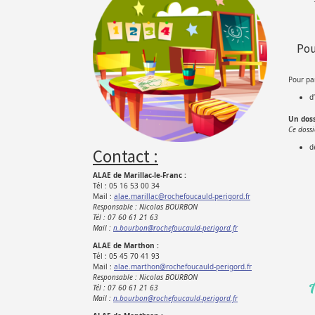
Pou
Pour part
d
Un
doss
Ce dossi
d
Contact :
ALAE de Marillac-le-Franc :
Tél : 05 16 53 00 34
Mail :
alae.marillac@rochefoucauld-perigord.fr
Responsable : Nicolas BOURBON
Tél : 07 60 61 21 63
Mail :
n.bourbon@rochefoucauld-perigord.fr
ALAE de Marthon :
Tél : 05 45 70 41 93
Mail :
alae.marthon@rochefoucauld-perigord.fr
Responsable : Nicolas BOURBON
Tél : 07 60 61 21 63
Mail :
n.bourbon@rochefoucauld-perigord.fr