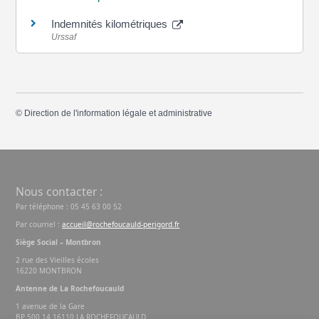
Indemnités kilométriques
Urssaf
©
Direction de l'information légale et administrative
Nous contacter :
Par téléphone : 05 45 63 00 52
Par courriel :
accueil@rochefoucauld-perigord.fr
Siège Social – Montbron
2 rue des Vieilles écoles
16220 MONTBRON
Antenne de La Rochefoucauld
1 avenue de la Gare
BP 500 14 16110 LA ROCHEFOUCAULD