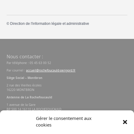
©
Direction de l'information légale et administrative
Nous contacter :
Par téléphone : 05 45 63 00 52
Par courriel :
accueil@rochefoucauld-perigord.fr
Siège Social – Montbron
2 rue des Vieilles écoles
16220 MONTBRON
Antenne de La Rochefoucauld
1 avenue de la Gare
BP 500 14 16110 LA ROCHEFOUCAULD
EN ANGOUMOIS
Gérer le consentement aux
cookies
Rechercher sur le site