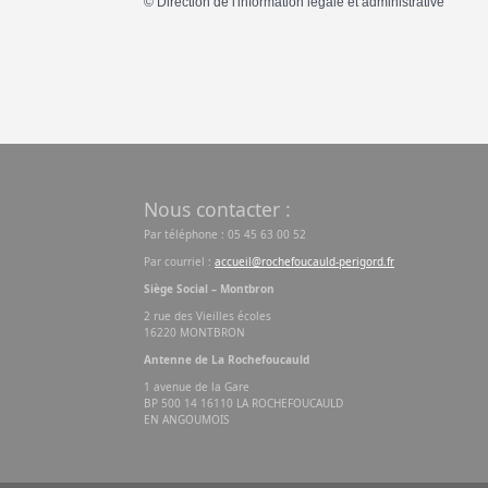
©
Direction de l'information légale et administrative
Nous contacter :
Par téléphone : 05 45 63 00 52
Par courriel :
accueil@rochefoucauld-perigord.fr
Siège Social – Montbron
2 rue des Vieilles écoles
16220 MONTBRON
Antenne de La Rochefoucauld
1 avenue de la Gare
BP 500 14 16110 LA ROCHEFOUCAULD
EN ANGOUMOIS