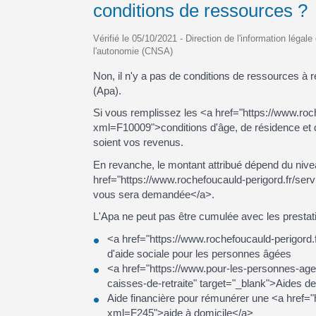
conditions de ressources ?
Vérifié le 05/10/2021 - Direction de l'information légal
l'autonomie (CNSA)
Non, il n'y a pas de conditions de ressources à r
(Apa).
Si vous remplissez les <a href="https://www.roch
xml=F10009">conditions d'âge, de résidence et 
soient vos revenus.
En revanche, le montant attribué dépend du nive
href="https://www.rochefoucauld-perigord.fr/serv
vous sera demandée</a>.
L'Apa ne peut pas être cumulée avec les prestat
<a href="https://www.rochefoucauld-perigord.
d'aide sociale pour les personnes âgées
<a href="https://www.pour-les-personnes-agee
caisses-de-retraite" target="_blank">Aides de
Aide financière pour rémunérer une <a href="h
xml=F245">aide à domicile</a>