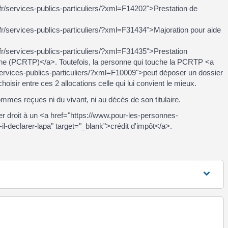
fr/services-publics-particuliers/?xml=F14202">Prestation de
fr/services-publics-particuliers/?xml=F31434">Majoration pour aide
fr/services-publics-particuliers/?xml=F31435">Prestation
nne (PCRTP)</a>. Toutefois, la personne qui touche la PCRTP <a
services-publics-particuliers/?xml=F10009">peut déposer un dossier
sir entre ces 2 allocations celle qui lui convient le mieux.
ommes reçues ni du vivant, ni au décès de son titulaire.
er droit à un <a href="https://www.pour-les-personnes-
-il-declarer-lapa" target="_blank">crédit d'impôt</a>.