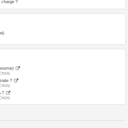
à charge ?
pa)
tonomie)
 (CNSA)
traite ?
 (CNSA)
A ?
 (CNSA)