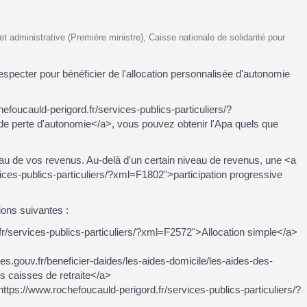
e et administrative (Première ministre), Caisse nationale de solidarité pour
especter pour bénéficier de l'allocation personnalisée d'autonomie
efoucauld-perigord.fr/services-publics-particuliers/?
de perte d'autonomie</a>, vous pouvez obtenir l'Apa quels que
au de vos revenus. Au-delà d'un certain niveau de revenus, une <a
ices-publics-particuliers/?xml=F1802">participation progressive
ions suivantes :
fr/services-publics-particuliers/?xml=F2572">Allocation simple</a>
s.gouv.fr/beneficier-daides/les-aides-domicile/les-aides-des-
s caisses de retraite</a>
ttps://www.rochefoucauld-perigord.fr/services-publics-particuliers/?