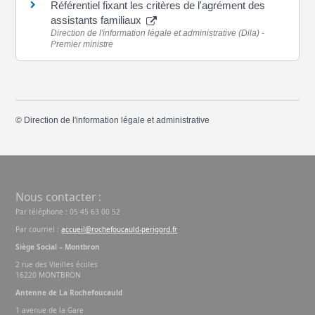
Référentiel fixant les critères de l'agrément des
assistants familiaux
Direction de l'information légale et administrative (Dila) -
Premier ministre
©
Direction de l'information légale et administrative
Nous contacter :
Par téléphone : 05 45 63 00 52
Par courriel :
accueil@rochefoucauld-perigord.fr
Siège Social – Montbron
2 rue des Vieilles écoles
16220 MONTBRON
Antenne de La Rochefoucauld
1 avenue de la Gare