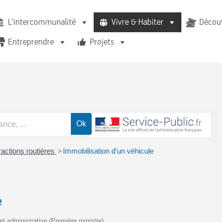
L'intercommunalité
Vivre & Habiter
Découv
Entreprendre
Projets
ractions routières
>
Immobilisation d'un véhicule
e
 et administrative (Première ministre)