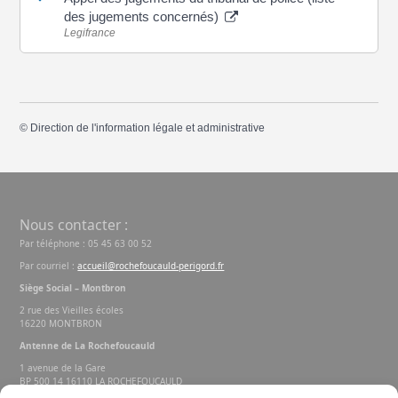
des jugements concernés)
Legifrance
©
Direction de l'information légale et administrative
Nous contacter :
Par téléphone : 05 45 63 00 52
Par courriel :
accueil@rochefoucauld-perigord.fr
Siège Social – Montbron
2 rue des Vieilles écoles
16220 MONTBRON
Antenne de La Rochefoucauld
1 avenue de la Gare
BP 500 14 16110 LA ROCHEFOUCAULD
EN ANGOUMOIS