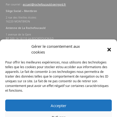
Par courriel :
accueil@rochefoucauld-perigord.fr
Siège Social – Montbron
2 rue des Vieilles écoles
16220 MONTBRON
Antenne de La Rochefoucauld
1 avenue de la Gare
BP 500 14 16110 LA ROCHEFOUCAULD
EN ANGOUMOIS
Gérer le consentement aux
cookies
Rechercher sur le site
Pour offrir les meilleures expériences, nous utilisons des technologies
telles que les cookies pour stocker et/ou accéder aux informations des
appareils. Le fait de consentir à ces technologies nous permettra de
traiter des données telles que le comportement de navigation ou les ID
uniques sur ce site. Le fait de ne pas consentir ou de retirer son
consentement peut avoir un effet négatif sur certaines caractéristiques
et fonctions.
FACEBOOK
INSTAGRAM
Accepter
E-MAIL