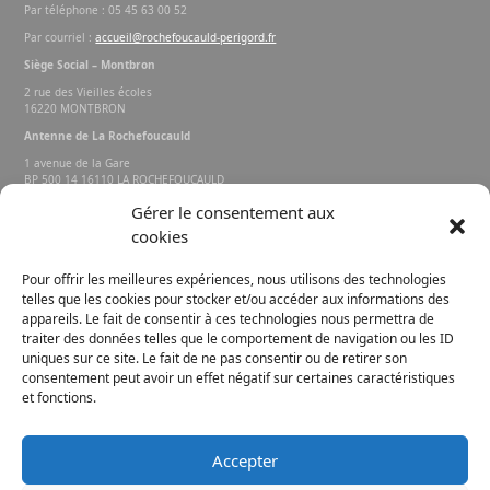
Par téléphone : 05 45 63 00 52
Par courriel :
accueil@rochefoucauld-perigord.fr
Siège Social – Montbron
2 rue des Vieilles écoles
16220 MONTBRON
Antenne de La Rochefoucauld
1 avenue de la Gare
BP 500 14 16110 LA ROCHEFOUCAULD
EN ANGOUMOIS
Gérer le consentement aux
cookies
Rechercher sur le site
Pour offrir les meilleures expériences, nous utilisons des technologies
telles que les cookies pour stocker et/ou accéder aux informations des
appareils. Le fait de consentir à ces technologies nous permettra de
traiter des données telles que le comportement de navigation ou les ID
uniques sur ce site. Le fait de ne pas consentir ou de retirer son
consentement peut avoir un effet négatif sur certaines caractéristiques
et fonctions.
FACEBOOK
INSTAGRAM
Accepter
E-MAIL