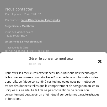
Nous contacter :
Par téléphone : 05 45 63 00 52
Par courriel :
accueil@rochefoucauld-perigord.fr
Siège Social – Montbron
2 rue des Vieilles écoles
16220 MONTBRON
Antenne de La Rochefoucauld
1 avenue de la Gare
BP 500 14 16110 LA ROCHEFOUCAULD
EN ANGOUMOIS
Gérer le consentement aux
cookies
Rechercher sur le site
Pour offrir les meilleures expériences, nous utilisons des technologies
telles que les cookies pour stocker et/ou accéder aux informations des
appareils. Le fait de consentir à ces technologies nous permettra de
traiter des données telles que le comportement de navigation ou les ID
uniques sur ce site. Le fait de ne pas consentir ou de retirer son
consentement peut avoir un effet négatif sur certaines caractéristiques
et fonctions.
FACEBOOK