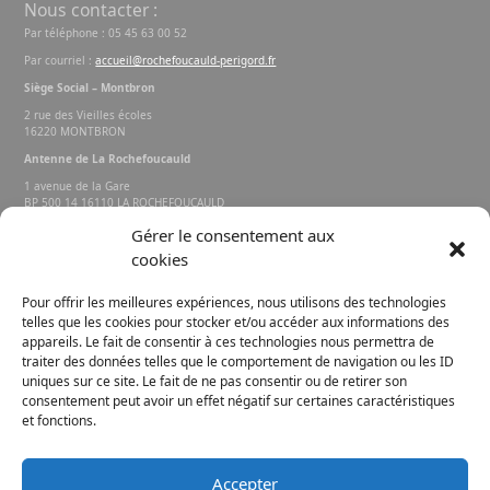
Nous contacter :
Par téléphone : 05 45 63 00 52
Par courriel :
accueil@rochefoucauld-perigord.fr
Siège Social – Montbron
2 rue des Vieilles écoles
16220 MONTBRON
Antenne de La Rochefoucauld
1 avenue de la Gare
BP 500 14 16110 LA ROCHEFOUCAULD
EN ANGOUMOIS
Gérer le consentement aux
cookies
Rechercher sur le site
Pour offrir les meilleures expériences, nous utilisons des technologies
telles que les cookies pour stocker et/ou accéder aux informations des
appareils. Le fait de consentir à ces technologies nous permettra de
traiter des données telles que le comportement de navigation ou les ID
uniques sur ce site. Le fait de ne pas consentir ou de retirer son
consentement peut avoir un effet négatif sur certaines caractéristiques
et fonctions.
FACEBOOK
INSTAGRAM
Accepter