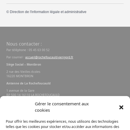
©
Direction de l'information légale et administrative
Nous contacter :
Par téléphone : 05 45 63 00 52
Par courriel :
accueil@rochefoucauld-perigord.fr
Siège Social – Montbron
2 rue des Vieilles écoles
16220 MONTBRON
Antenne de La Rochefoucauld
1 avenue de la Gare
BP 500 14 16110 LA ROCHEFOUCAULD
EN ANGOUMOIS
Gérer le consentement aux
cookies
Rechercher sur le site
Pour offrir les meilleures expériences, nous utilisons des technologies
telles que les cookies pour stocker et/ou accéder aux informations des