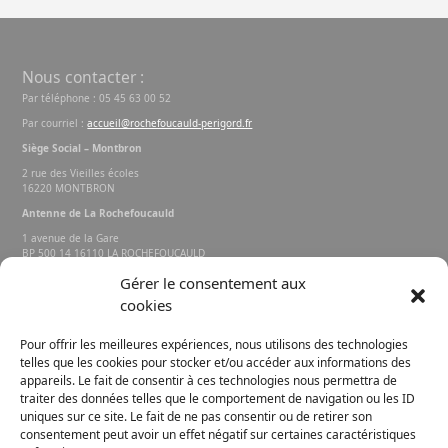
Nous contacter :
Par téléphone : 05 45 63 00 52
Par courriel :
accueil@rochefoucauld-perigord.fr
Siège Social – Montbron
2 rue des Vieilles écoles
16220 MONTBRON
Antenne de La Rochefoucauld
1 avenue de la Gare
BP 500 14 16110 LA ROCHEFOUCAULD
EN ANGOUMOIS
Gérer le consentement aux
cookies
Rechercher sur le site
Pour offrir les meilleures expériences, nous utilisons des technologies
telles que les cookies pour stocker et/ou accéder aux informations des
appareils. Le fait de consentir à ces technologies nous permettra de
traiter des données telles que le comportement de navigation ou les ID
uniques sur ce site. Le fait de ne pas consentir ou de retirer son
consentement peut avoir un effet négatif sur certaines caractéristiques