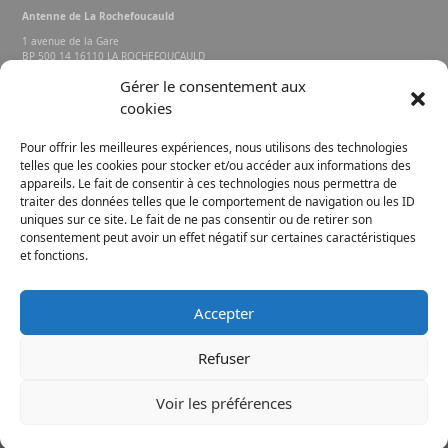
Antenne de La Rochefoucauld
1 avenue de la Gare
BP 500 14 16110 LA ROCHEFOUCAULD
EN ANGOUMOIS
Gérer le consentement aux
cookies
Rechercher sur le site
Pour offrir les meilleures expériences, nous utilisons des technologies
telles que les cookies pour stocker et/ou accéder aux informations des
appareils. Le fait de consentir à ces technologies nous permettra de
traiter des données telles que le comportement de navigation ou les ID
uniques sur ce site. Le fait de ne pas consentir ou de retirer son
consentement peut avoir un effet négatif sur certaines caractéristiques
et fonctions.
FACEBOOK
INSTAGRAM
Accepter
E-MAIL
Refuser
Voir les préférences
Mentions légales
© 2019 La Rochefoucauld Porte du Périgord.