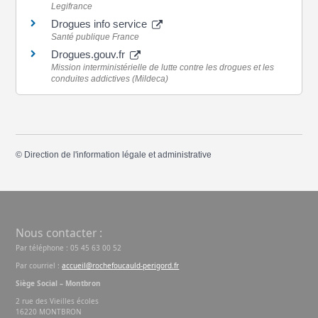
Legifrance
Drogues info service
Santé publique France
Drogues.gouv.fr
Mission interministérielle de lutte contre les drogues et les
conduites addictives (Mildeca)
©
Direction de l'information légale et administrative
Nous contacter :
Par téléphone : 05 45 63 00 52
Par courriel :
accueil@rochefoucauld-perigord.fr
Siège Social – Montbron
2 rue des Vieilles écoles
16220 MONTBRON