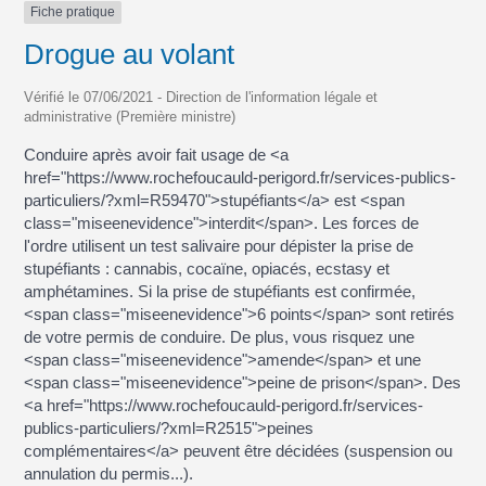
Fiche pratique
Drogue au volant
Vérifié le 07/06/2021 - Direction de l'information légale et
administrative (Première ministre)
Conduire après avoir fait usage de <a
href="https://www.rochefoucauld-perigord.fr/services-publics-
particuliers/?xml=R59470">stupéfiants</a> est <span
class="miseenevidence">interdit</span>. Les forces de
l'ordre utilisent un test salivaire pour dépister la prise de
stupéfiants : cannabis, cocaïne, opiacés, ecstasy et
amphétamines. Si la prise de stupéfiants est confirmée,
<span class="miseenevidence">6 points</span> sont retirés
de votre permis de conduire. De plus, vous risquez une
<span class="miseenevidence">amende</span> et une
<span class="miseenevidence">peine de prison</span>. Des
<a href="https://www.rochefoucauld-perigord.fr/services-
publics-particuliers/?xml=R2515">peines
complémentaires</a> peuvent être décidées (suspension ou
annulation du permis...).