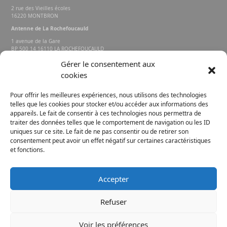
2 rue des Vieilles écoles
16220 MONTBRON
Antenne de La Rochefoucauld
1 avenue de la Gare
BP 500 14 16110 LA ROCHEFOUCAULD
EN ANGOUMOIS
Gérer le consentement aux
cookies
Rechercher sur le site
Pour offrir les meilleures expériences, nous utilisons des technologies
telles que les cookies pour stocker et/ou accéder aux informations des
appareils. Le fait de consentir à ces technologies nous permettra de
traiter des données telles que le comportement de navigation ou les ID
uniques sur ce site. Le fait de ne pas consentir ou de retirer son
consentement peut avoir un effet négatif sur certaines caractéristiques
et fonctions.
FACEBOOK
INSTAGRAM
Accepter
E-MAIL
Refuser
Voir les préférences