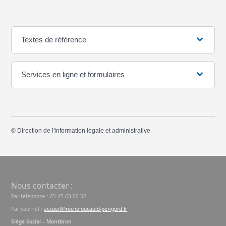
Textes de référence
Services en ligne et formulaires
©
Direction de l'information légale et administrative
Nous contacter :
Par téléphone : 05 45 63 00 52
Par courriel :
accueil@rochefoucauld-perigord.fr
Siège Social – Montbron