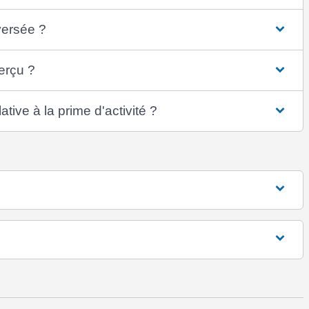
versée ?
erçu ?
tive à la prime d'activité ?