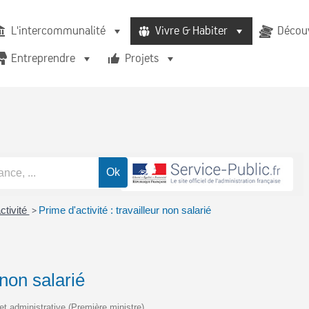
L'intercommunalité
Vivre & Habiter
Découv
Entreprendre
Projets
ctivité
>
Prime d'activité : travailleur non salarié
 non salarié
 et administrative (Première ministre)