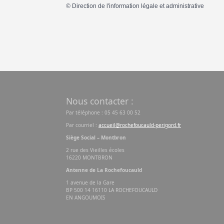
©
Direction de l'information légale et administrative
Nous contacter :
Par téléphone : 05 45 63 00 52
Par courriel :
accueil@rochefoucauld-perigord.fr
Siège Social – Montbron
2 rue des Vieilles écoles
16220 MONTBRON
Antenne de La Rochefoucauld
1 avenue de la Gare
BP 500 14 16110 LA ROCHEFOUCAULD
EN ANGOUMOIS