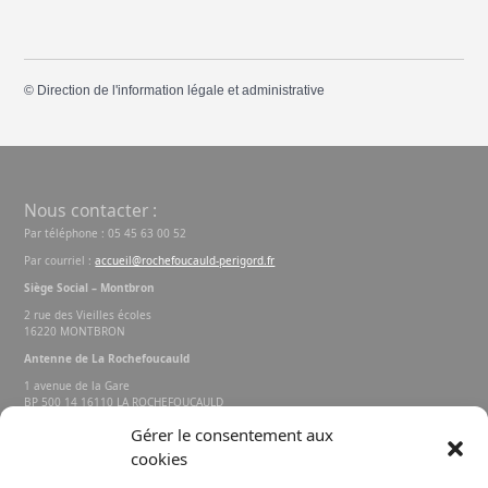
©
Direction de l'information légale et administrative
Nous contacter :
Par téléphone : 05 45 63 00 52
Par courriel :
accueil@rochefoucauld-perigord.fr
Siège Social – Montbron
2 rue des Vieilles écoles
16220 MONTBRON
Antenne de La Rochefoucauld
1 avenue de la Gare
BP 500 14 16110 LA ROCHEFOUCAULD
EN ANGOUMOIS
Gérer le consentement aux
cookies
Rechercher sur le site