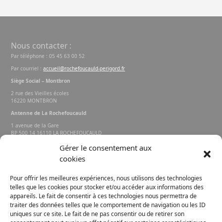
Nous contacter :
Par téléphone : 05 45 63 00 52
Par courriel :
accueil@rochefoucauld-perigord.fr
Siège Social – Montbron
2 rue des Vieilles écoles
16220 MONTBRON
Antenne de La Rochefoucauld
1 avenue de la Gare
BP 500 14 16110 LA ROCHEFOUCAULD
EN ANGOUMOIS
Gérer le consentement aux
cookies
Rechercher sur le site
Pour offrir les meilleures expériences, nous utilisons des technologies
telles que les cookies pour stocker et/ou accéder aux informations des
appareils. Le fait de consentir à ces technologies nous permettra de
traiter des données telles que le comportement de navigation ou les ID
uniques sur ce site. Le fait de ne pas consentir ou de retirer son