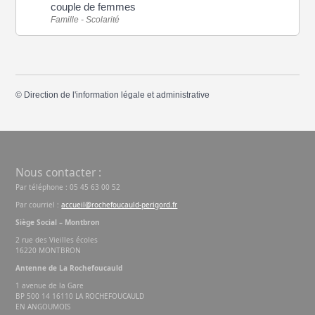
couple de femmes
Famille - Scolarité
©
Direction de l'information légale et administrative
Nous contacter :
Par téléphone : 05 45 63 00 52
Par courriel :
accueil@rochefoucauld-perigord.fr
Siège Social – Montbron
2 rue des Vieilles écoles
16220 MONTBRON
Antenne de La Rochefoucauld
1 avenue de la Gare
BP 500 14 16110 LA ROCHEFOUCAULD
EN ANGOUMOIS