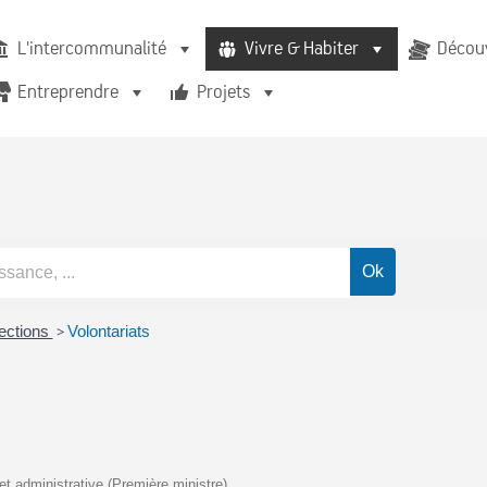
L'intercommunalité
Vivre & Habiter
Découv
Entreprendre
Projets
lections
>
Volontariats
 et administrative (Première ministre)