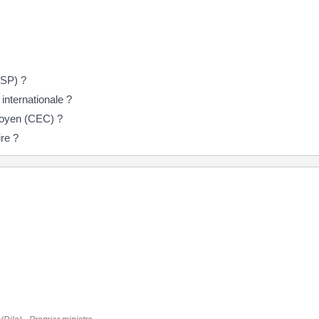
JSP) ?
internationale ?
toyen (CEC) ?
ire ?