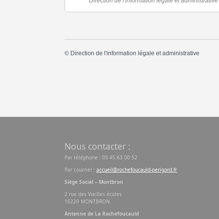
Direction de l'information légale et administrative
©
Direction de l'information légale et administrative
Nous contacter :
Par téléphone : 05 45 63 00 52
Par courriel :
accueil@rochefoucauld-perigord.fr
Siège Social – Montbron
2 rue des Vieilles écoles
16220 MONTBRON
Antenne de La Rochefoucauld