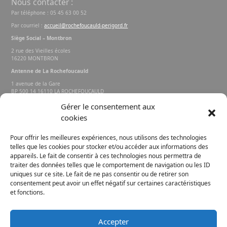
Nous contacter :
Par téléphone : 05 45 63 00 52
Par courriel :
accueil@rochefoucauld-perigord.fr
Siège Social – Montbron
2 rue des Vieilles écoles
16220 MONTBRON
Antenne de La Rochefoucauld
1 avenue de la Gare
BP 500 14 16110 LA ROCHEFOUCAULD
EN ANGOUMOIS
Gérer le consentement aux
cookies
Rechercher sur le site
Pour offrir les meilleures expériences, nous utilisons des technologies
telles que les cookies pour stocker et/ou accéder aux informations des
appareils. Le fait de consentir à ces technologies nous permettra de
traiter des données telles que le comportement de navigation ou les ID
uniques sur ce site. Le fait de ne pas consentir ou de retirer son
consentement peut avoir un effet négatif sur certaines caractéristiques
et fonctions.
FACEBOOK
INSTAGRAM
Accepter