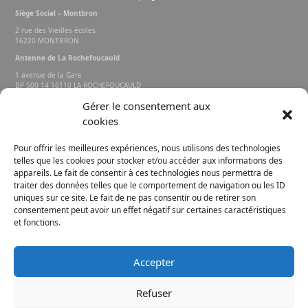
Siège Social – Montbron
2 rue des Vieilles écoles
16220 MONTBRON
Antenne de La Rochefoucauld
1 avenue de la Gare
BP 500 14 16110 LA ROCHEFOUCAULD
EN ANGOUMOIS
Gérer le consentement aux
cookies
Rechercher sur le site
Pour offrir les meilleures expériences, nous utilisons des technologies
telles que les cookies pour stocker et/ou accéder aux informations des
appareils. Le fait de consentir à ces technologies nous permettra de
traiter des données telles que le comportement de navigation ou les ID
uniques sur ce site. Le fait de ne pas consentir ou de retirer son
consentement peut avoir un effet négatif sur certaines caractéristiques
et fonctions.
FACEBOOK
INSTAGRAM
Accepter
E-MAIL
Refuser