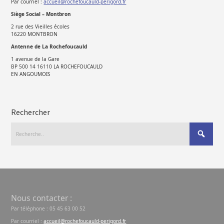
Par courriel :
accueil@rochefoucauld-perigord.fr
Siège Social – Montbron
2 rue des Vieilles écoles
16220 MONTBRON
Antenne de La Rochefoucauld
1 avenue de la Gare
BP 500 14 16110 LA ROCHEFOUCAULD
EN ANGOUMOIS
Rechercher
Nous contacter :
Par téléphone : 05 45 63 00 52
Par courriel :
accueil@rochefoucauld-perigord.fr