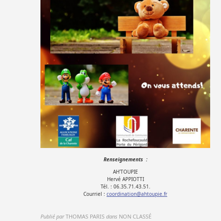
Renseignements :
AH'TOUPIE
Hervé APPIOTTI
Tél. : 06.35.71.43.51.
Courriel :
coordination@ahtoupie.fr
Publié par
THOMAS PARIS
dans
NON CLASSÉ