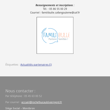
Renseignements et inscriptions :
Tél. : 05 86 55 00 29
Courriel : familibulle.cafangouleme@caf.fr
Étiquettes :
Actualités-partenaires-EJ
Nous contacter :
Par téléphone : 05 45 63 00 52
Par courriel :
accueil@rochefoucauld-perigord.fr
Siège Social – Montbron