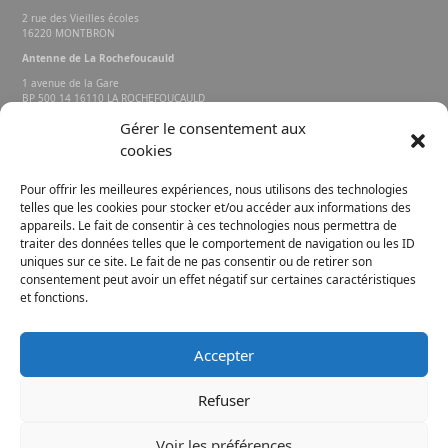
2 rue des Vieilles écoles
16220 MONTBRON
Antenne de La Rochefoucauld
1 avenue de la Gare
BP 500 14 16110 LA ROCHEFOUCAULD
EN ANGOUMOIS
Gérer le consentement aux
cookies
Rechercher sur le site
Pour offrir les meilleures expériences, nous utilisons des technologies
telles que les cookies pour stocker et/ou accéder aux informations des
appareils. Le fait de consentir à ces technologies nous permettra de
traiter des données telles que le comportement de navigation ou les ID
uniques sur ce site. Le fait de ne pas consentir ou de retirer son
consentement peut avoir un effet négatif sur certaines caractéristiques
et fonctions.
FACEBOOK
INSTAGRAM
Accepter
E-MAIL
Refuser
Voir les préférences