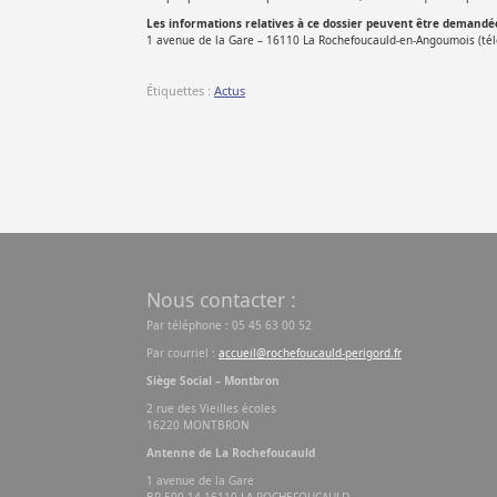
Les informations relatives à ce dossier peuvent être demand
1 avenue de la Gare – 16110 La Rochefoucauld-en-Angoumois (té
Étiquettes :
Actus
Nous contacter :
Par téléphone : 05 45 63 00 52
Par courriel :
accueil@rochefoucauld-perigord.fr
Siège Social – Montbron
2 rue des Vieilles écoles
16220 MONTBRON
Antenne de La Rochefoucauld
1 avenue de la Gare