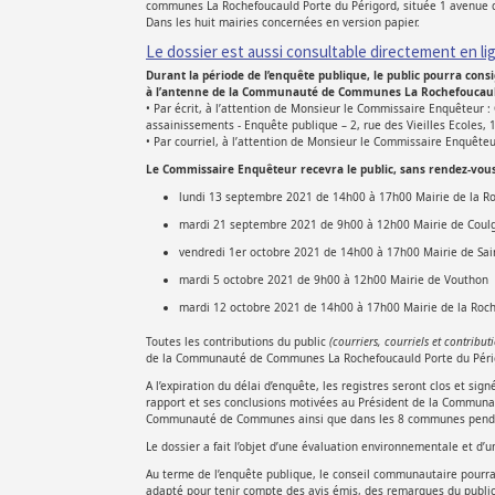
communes La Rochefoucauld Porte du Périgord, située 1 avenue d
Dans les huit mairies concernées en version papier.
Le dossier est aussi consultable directement en lign
Durant la période de l’enquête publique, le public pourra consi
à l’antenne de la Communauté de Communes La Rochefoucauld P
• Par écrit, à l’attention de Monsieur le Commissaire Enquêteu
assainissements - Enquête publique – 2, rue des Vieilles Ecoles,
• Par courriel, à l’attention de Monsieur le Commissaire Enquêteu
Le Commissaire Enquêteur recevra le public, sans rendez-vous e
lundi 13 septembre 2021 de 14h00 à 17h00 Mairie de la R
mardi 21 septembre 2021 de 9h00 à 12h00 Mairie de Coul
vendredi 1er octobre 2021 de 14h00 à 17h00 Mairie de Sai
mardi 5 octobre 2021 de 9h00 à 12h00 Mairie de Vouthon
mardi 12 octobre 2021 de 14h00 à 17h00 Mairie de la Roc
Toutes les contributions du public
(courriers, courriels et contribu
de la Communauté de Communes La Rochefoucauld Porte du Périg
A l’expiration du délai d’enquête, les registres seront clos et s
rapport et ses conclusions motivées au Président de la Communa
Communauté de Communes ainsi que dans les 8 communes pendant
Le dossier a fait l’objet d’une évaluation environnementale et d
Au terme de l’enquête publique, le conseil communautaire pourr
adapté pour tenir compte des avis émis, des remarques du publi