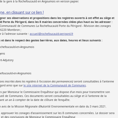
e la gare à la Rochefoucauld en Angoumois en version papier.
e, en cliquant sur ce lien !
gner ses observations et propositions dans les registres ouverts à cet effet au siège et
orte du Périgord, dans les 8 mairies concernées citées plus haut ou les adresser :
r : Communauté de Communes La Rochefoucauld Porte du Périgord - Révision des zonages
 16220 Montbron ;
r à l’adresse suivante :
accueil@rochefoucauld-perigord.fr
t dans le respect des gestes barrières, aux dates, heures et lieux suivants :
ochefoucauld-en-Angoumois
gens
nt-Adjutory
hefoucauld-en-Angoumois
tions inscrites dans les registres à l’occasion des permanences)
seront consultables à l’antenne
ord ainsi que sur
le site internet de la Communauté de Communes
.
ignés par Monsieur le Commissaire Enquêteur qui dispose d’un mois pour transmettre son
uté de Communes. Ces documents seront consultables au siège et à l’antenne de la
 un an à compter de la date de clôture de l’enquête.
’un avis de la Mission Régionale d’Autorité Environnementale en date du 3 mars 2021.
a approuver les zonages d’assainissement sur les 8 communes concernées. Le dossier sera
c et des conclusions de Monsieur le Commissaire Enquêteur.