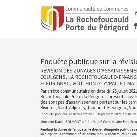
Enquête publique sur la révis
REVISION DES ZONAGES D’ASSAINISSEME
COULGENS, LA ROCHEFOUCAULD-EN-ANGO
FLEURIGNAC, VOUTHON et YVRAC-ET-MA
Par arrêté communautaire en date du 26 juillet 2
Rochefoucauld Porte du Périgord a prescrit l’ouvert
des zonages d’assainissement portant sur les ter
Rivières, Saint-Adjutory, Taponnat-Fleurignac, Vou
L’enquête publique se déroulera du 13 septembre 2021 à 9 heures
Monsieur Daniel BOLMONT a été désigné Commissaire Enquêteur p
Pendant la durée de l’enquête, le dossier d’enquête publique se
Au siège de la communauté de communes La Rochefoucauld Porte d