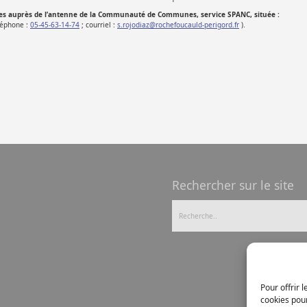
ées auprès de l’antenne de la Communauté de Communes, service SPANC, située :
léphone :
05-45-63-14-74
; courriel :
s.rojodiaz@rochefoucauld-perigord.fr
).
Rechercher sur le site
Pour offrir 
cookies pour