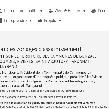
L'intercommunalité
Vivre & Habiter
Découv
Entreprendre
Projets
ion des zonages d’assainissement
NT SUR LE TERRITOIRE DES COMMUNES DE BUNZAC,
UMOIS, RIVIERES, SAINT-ADJUTORY, TAPONNAT-
LLEYRAND
021, Monsieur le Président de la Communauté de Communes La
ure et l’organisation d’une enquête publique préalable à la révision
ritoires de Bunzac, Coulgens, La Rochefoucauld-en-Angoumois,
thon et Yvrac-et-Malleyrand.
 au 12 octobre 2021 à 17 heures soit une durée de 30 jours consécutifs.
ar Madame la Présidente du Tribunal Administratif de Poitiers.
ra mis à la disposition du public, aux jours et heures habituels d’ouvertures :
u Périgord, situé 2 rue des Vieilles Ecoles à Montbron, à l’antenne de la communauté de