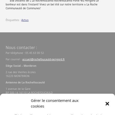
Étiquettes :
Actus
Nous contacter :
Par téléphone : 05 45 63 00 52
Par courriel :
accueil@rochefoucauld-perigord.fr
Siège Social – Montbron
2 rue des Vieilles écoles
16220 MONTBRON
Antenne de La Rochefoucauld
1 avenue de la Gare
BP 500 14 16110 LA ROCHEFOUCAULD
EN ANGOUMOIS
Gérer le consentement aux
cookies
Rechercher sur le site