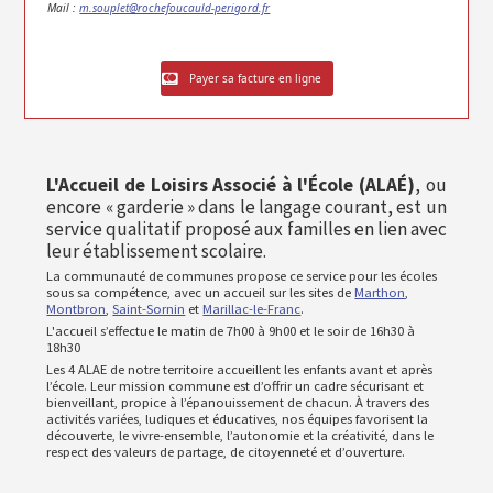
Mail :
m.souplet@rochefoucauld-perigord.fr
Payer sa facture en ligne
L'Accueil de Loisirs Associé à l'École (ALAÉ)
, ou
encore « garderie » dans le langage courant, est un
service qualitatif proposé aux familles en lien avec
leur établissement scolaire.
La communauté de communes propose ce service pour les écoles
sous sa compétence, avec un accueil sur les sites de
Marthon
,
Montbron
,
Saint-Sornin
et
Marillac-le-Franc
.
L'accueil s’effectue le matin de 7h00 à 9h00 et le soir de 16h30 à
18h30
Les 4 ALAE de notre territoire accueillent les enfants avant et après
l’école. Leur mission commune est d’offrir un cadre sécurisant et
bienveillant, propice à l’épanouissement de chacun. À travers des
activités variées, ludiques et éducatives, nos équipes favorisent la
découverte, le vivre-ensemble, l’autonomie et la créativité, dans le
respect des valeurs de partage, de citoyenneté et d’ouverture.