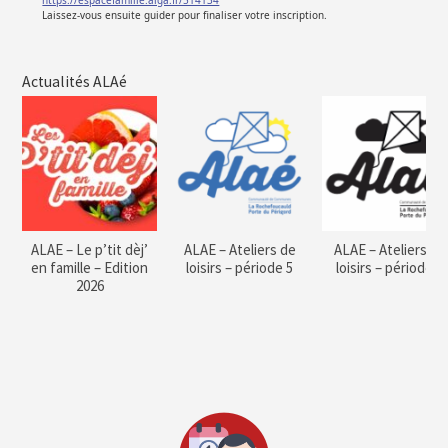
https://espacefamille.aiga.fr/514134
Laissez-vous ensuite guider pour finaliser votre inscription.
Actualités ALAé
ALAE – Le p’tit dèj’
ALAE – Ateliers de
ALAE – Ateliers de
en famille – Edition
loisirs – période 5
loisirs – période 4
2026