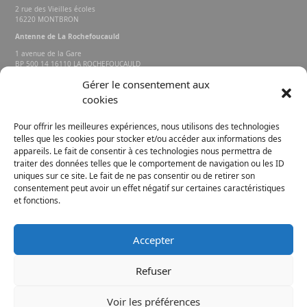
2 rue des Vieilles écoles
16220 MONTBRON
Antenne de La Rochefoucauld
1 avenue de la Gare
BP 500 14 16110 LA ROCHEFOUCAULD
EN ANGOUMOIS
Gérer le consentement aux
cookies
Rechercher sur le site
Pour offrir les meilleures expériences, nous utilisons des technologies
telles que les cookies pour stocker et/ou accéder aux informations des
appareils. Le fait de consentir à ces technologies nous permettra de
traiter des données telles que le comportement de navigation ou les ID
uniques sur ce site. Le fait de ne pas consentir ou de retirer son
consentement peut avoir un effet négatif sur certaines caractéristiques
et fonctions.
FACEBOOK
INSTAGRAM
Accepter
E-MAIL
Refuser
Voir les préférences