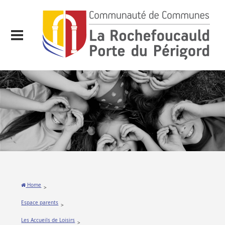
Home
>
Espace parents
>
Les Accueils de Loisirs
>