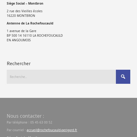
Siège Social – Montbron
2 rue des Vieilles écoles
16220 MONTBRON
Antenne de La Rochefoucauld
1 avenue de la Gare
BP 500 14 16110 LA ROCHEFOUCAULD
EN ANGOUMOIS
Rechercher
Nous contacter :
Par téléphone : 05 45 63 00 52
Par courriel :
accueil@rochefoucauld-perigord.fr