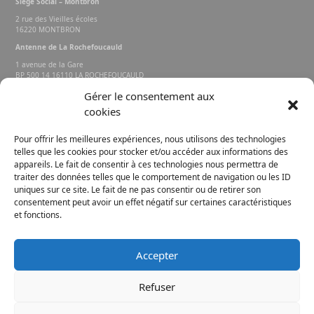
Siège Social – Montbron
2 rue des Vieilles écoles
16220 MONTBRON
Antenne de La Rochefoucauld
1 avenue de la Gare
BP 500 14 16110 LA ROCHEFOUCAULD
EN ANGOUMOIS
Gérer le consentement aux
cookies
Rechercher sur le site
Pour offrir les meilleures expériences, nous utilisons des technologies
telles que les cookies pour stocker et/ou accéder aux informations des
appareils. Le fait de consentir à ces technologies nous permettra de
traiter des données telles que le comportement de navigation ou les ID
uniques sur ce site. Le fait de ne pas consentir ou de retirer son
consentement peut avoir un effet négatif sur certaines caractéristiques
et fonctions.
FACEBOOK
INSTAGRAM
Accepter
E-MAIL
Refuser