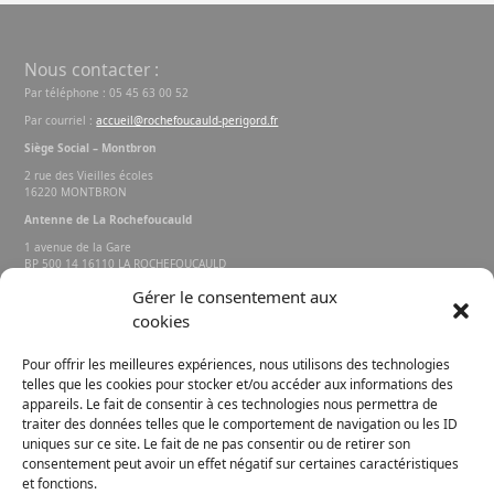
Nous contacter :
Par téléphone : 05 45 63 00 52
Par courriel :
accueil@rochefoucauld-perigord.fr
Siège Social – Montbron
2 rue des Vieilles écoles
16220 MONTBRON
Antenne de La Rochefoucauld
1 avenue de la Gare
BP 500 14 16110 LA ROCHEFOUCAULD
EN ANGOUMOIS
Gérer le consentement aux
cookies
Rechercher sur le site
Pour offrir les meilleures expériences, nous utilisons des technologies
telles que les cookies pour stocker et/ou accéder aux informations des
appareils. Le fait de consentir à ces technologies nous permettra de
traiter des données telles que le comportement de navigation ou les ID
uniques sur ce site. Le fait de ne pas consentir ou de retirer son
consentement peut avoir un effet négatif sur certaines caractéristiques
et fonctions.