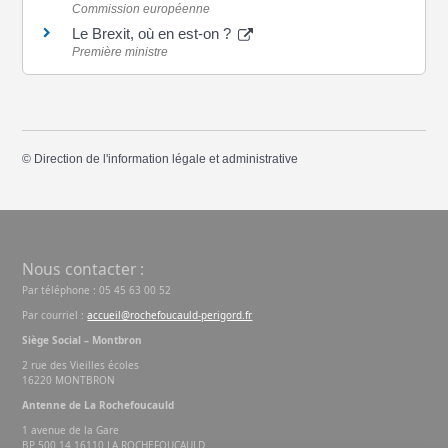
Commission européenne
Le Brexit, où en est-on ?
Première ministre
©
Direction de l'information légale et administrative
Nous contacter :
Par téléphone : 05 45 63 00 52
Par courriel :
accueil@rochefoucauld-perigord.fr
Siège Social – Montbron
2 rue des Vieilles écoles
16220 MONTBRON
Antenne de La Rochefoucauld
1 avenue de la Gare
BP 500 14 16110 LA ROCHEFOUCAULD