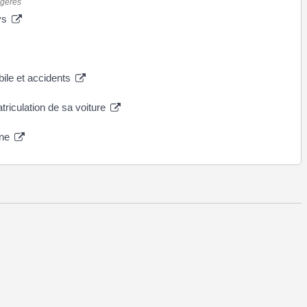
ngères
ays
ile et accidents
triculation de sa voiture
nne