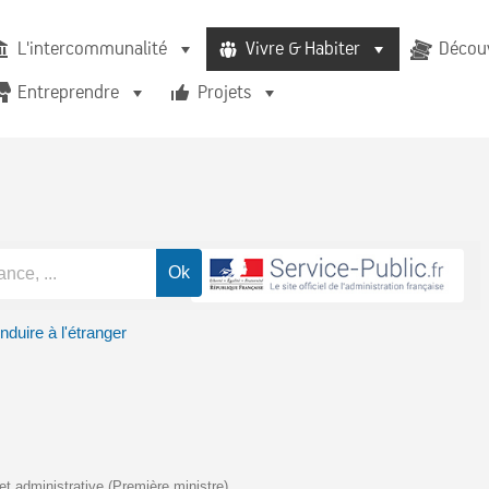
L'intercommunalité
Vivre & Habiter
Découv
Entreprendre
Projets
duire à l'étranger
 et administrative (Première ministre)