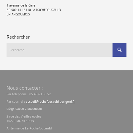
1 avenue de la Gare
BP 500 14 16110 LA ROCHEFOUCAULD
EN ANGOUMOIS
Rechercher
Nous contacter :
Par téléphone : 05 45 63 00 52
Par courriel :
accueil@rochefoucauld-perigord.fr
Siège Social – Montbron
2 rue des Vieilles écoles
16220 MONTBRON
Antenne de La Rochefoucauld